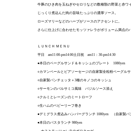
牛豚のひき肉を玉ねぎやセロリなどの数種類の野菜と赤ワ
じっくり煮込んだ肉の旨味たっぷりの濃厚ソース。
ローズマリーなどのハーブがソースのアクセントに。
さらに仕上げに合わせたモッツァレラがボリューム満点の
ＬＵＮＣＨ ＭＥＮＵ
平日 am11:00-pm14:00土日祝 am11：30-pm14:30
●本日のベーグルサンド＆キッシュのプレート 1080yen
○カマンベールとビアソーセージの自家製全粒粉ベーグルサ
○自家製パンチェッタ＋3種のキノコのキッシュ
○サーモンのバルサミコ風味 バジルソース添え
○クルミとレーズンのミートローフ
○生ハムのベビーリーフ巻き
●デミグラス煮込みハンバーグランチ 1080yen （自家製パ
●本日のパスタランチ 980yen