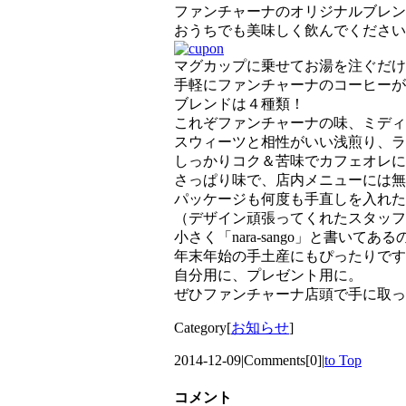
ファンチャーナのオリジナルブレン
おうちでも美味しく飲んでください
マグカップに乗せてお湯を注ぐだけ
手軽にファンチャーナのコーヒーが
ブレンドは４種類！
これぞファンチャーナの味、ミディ
スウィーツと相性がいい浅煎り、ラ
しっかりコク＆苦味でカフェオレに
さっぱり味で、店内メニューには無
パッケージも何度も手直しを入れた
（デザイン頑張ってくれたスタッフ
小さく「nara-sango」と書いてある
年末年始の手土産にもぴったりです
自分用に、プレゼント用に。
ぜひファンチャーナ店頭で手に取っ
Category[
お知らせ
]
2014-12-09
|
Comments[0]
|
to Top
コメント