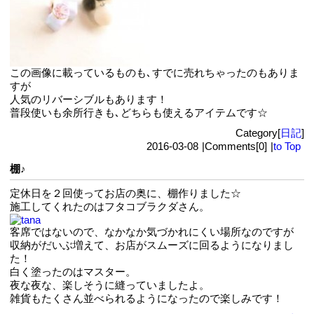
この画像に載っているものも､すでに売れちゃったのもありま
すが
人気のリバーシブルもあります！
普段使いも余所行きも､どちらも使えるアイテムです☆
Category[
日記
]
2016-03-08
|
Comments[0]
|
to Top
棚♪
定休日を２回使ってお店の奥に、棚作りました☆
施工してくれたのはフタコブラクダさん。
客席ではないので、なかなか気づかれにくい場所なのですが
収納がだいぶ増えて、お店がスムーズに回るようになりまし
た！
白く塗ったのはマスター。
夜な夜な、楽しそうに縫っていましたよ。
雑貨もたくさん並べられるようになったので楽しみです！