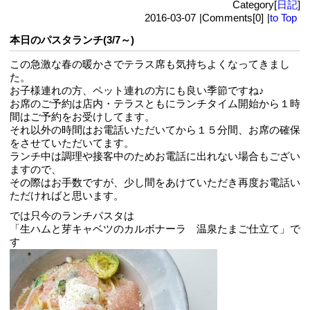
Category[
日記
]
2016-03-07
|
Comments[0]
|
to Top
本日のパスタランチ(3/7～)
この急激な春の暖かさでテラス席も気持ちよくなってきまし
た。
お子様連れの方、ペット連れの方にも良い季節ですね♪
お席のご予約は店内・テラスともにランチタイム開始から１時
間はご予約をお受けしてます。
それ以外の時間はお電話いただいてから１５分間、お席の確保
をさせていただいてます。
ランチ中は調理や接客中のためお電話に出れない場合もござい
ますので、
その際はお手数ですが、少し間をあけていただき再度お電話い
ただければと思います。
では只今のランチパスタは
「生ハムと芽キャベツのカルボナーラ 温泉たまご仕立て」で
す