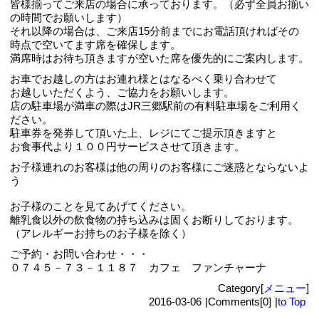
皆様揃ってご来店の場合に承っております。（必ず全員お揃い
の時間でお願いします）
それ以降の場合は、ご来店15分前までにお電話頂ければその
時点で空いてます席を確保します。
満席時はお待ち頂きますが空いた席を優先的にご案内します。
お車でお越しの方はお連れ様とはなるべく乗り合わせて
お越しいただくよう、ご協力をお願いします。
店の駐車場が満車の際はJR三郷駅前の有料駐車場をご利用く
ださい。
駐車券を発券して頂いた上、レジにてご提示頂きますと
お食事代より１００円サービスさせて頂きます。
お子様連れのお客様は他の周りのお客様にご迷惑とならないよ
う
お子様のことを見てあげてください。
離乳食以外の飲食物の持ち込みは固くお断りしております。
（アレルギーお持ちのお子様を除く）
ご予約・お問い合わせ・・・
０７４５－７３－１１８７ カフェ ファンチャーナ
Category[
メニュー
]
2016-03-06
|
Comments[0]
|
to Top