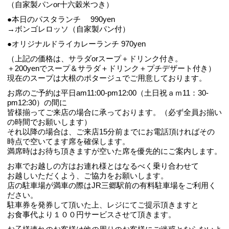
（自家製パンor十六穀米つき）
●本日のパスタランチ 990yen
→ボンゴレロッソ（自家製パン付）
●オリジナルドライカレーランチ 970yen
（上記の価格は、サラダorスープ＋ドリンク付き。
＋200yenでスープ＆サラダ＋ドリンク＋プチデザート付き）
現在のスープは大根のポタージュでご用意しております。
お席のご予約は平日am11:00-pm12:00（土日祝ａｍ11：30‐
pm12:30）の間に
皆様揃ってご来店の場合に承っております。（必ず全員お揃い
の時間でお願いします）
それ以降の場合は、ご来店15分前までにお電話頂ければその
時点で空いてます席を確保します。
満席時はお待ち頂きますが空いた席を優先的にご案内します。
お車でお越しの方はお連れ様とはなるべく乗り合わせて
お越しいただくよう、ご協力をお願いします。
店の駐車場が満車の際はJR三郷駅前の有料駐車場をご利用く
ださい。
駐車券を発券して頂いた上、レジにてご提示頂きますと
お食事代より１００円サービスさせて頂きます。