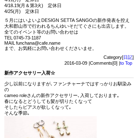
4/18.19(月＆第3火) 定休日
4/25(月) 定休日
５月にはいよいよDESIGN SETTA SANGOの新作発表を控え
大和郡山市で行われるちんゆいそだてぐさにも出店します。
全てのイベント等のお問い合わせは
TEL 0745-73-1187
MAIL funchana@cafe.name
まで、お気軽にお問い合わせくださいませ。
Category[
日記
]
2016-03-09
|
Comments[0]
|
to Top
新作アクセサリー入荷☆
少し以前になりますが､ファンチャーナではすっかりお馴染み
の
cameo roleさんの新作アクセサリー､入荷しております｡
春になるとどうしても髪が切りたくなって
そしたらピアスが欲しくなって｡
そんな季節｡