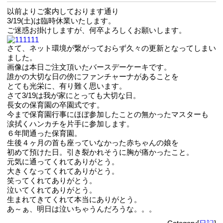
以前よりご案内しております通り
3/19(土)は臨時休業いたします。
ご迷惑お掛けしますが、何卒よろしくお願いします。
さて、ネット環境が繋がっておらず久々の更新となってしまい
ました。
画像は本日ご注文頂いたバースデーケーキです。
誰かの大切な日の傍にファンチャーナがあることを
とても光栄に、有り難く思います。
さて3/19は我が家にとっても大切な日。
長女の保育園の卒園式です。
今まで保育園行事にほぼ参加したことの無かったマスターも
涙拭くハンカチを片手に参加します。
６年間通った保育園。
生後４ヶ月の首も座っていなかった赤ちゃんの娘を
初めて預けた日。引き裂かれそうに胸が痛かったこと。
元気に通ってくれてありがとう。
大きくなってくれてありがとう。
笑ってくれてありがとう。
泣いてくれてありがとう。
生まれてきてくれて本当にありがとう。
あ～ぁ、明日は泣いちゃうんだろうな。。。