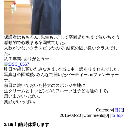
保護者はもちろん､先生も､そして卒園児たちまで泣いちゃう
感動的で心暖まる卒園式でした｡
人数が少ないクラスだったので､結束の固い良いクラスでし
た｡
約７年間､ありがとう☆
昨日お越し頂いたみなさま､本当に申し訳ありませんでした｡
写真は卒園式後､みんなで開いたパーティー｡inファンチャー
ナ｡
前日に焼いておいた特大のスポンジ生地に
生クリームとトッピングのフルーツは子ども達の手で｡
思い出がいっぱい｡
笑顔がいっぱい｡
Category[
日記
]
2016-03-20
|
Comments[0]
|
to Top
3/19(土)臨時休業します