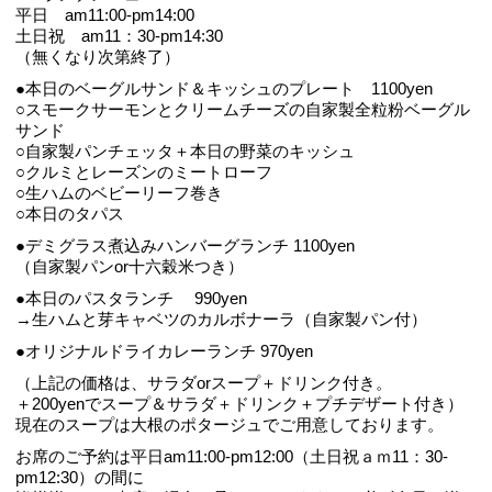
平日 am11:00-pm14:00
土日祝 am11：30-pm14:30
（無くなり次第終了）
●本日のベーグルサンド＆キッシュのプレート 1100yen
○スモークサーモンとクリームチーズの自家製全粒粉ベーグル
サンド
○自家製パンチェッタ＋本日の野菜のキッシュ
○クルミとレーズンのミートローフ
○生ハムのベビーリーフ巻き
○本日のタパス
●デミグラス煮込みハンバーグランチ 1100yen
（自家製パンor十六穀米つき）
●本日のパスタランチ 990yen
→生ハムと芽キャベツのカルボナーラ（自家製パン付）
●オリジナルドライカレーランチ 970yen
（上記の価格は、サラダorスープ＋ドリンク付き。
＋200yenでスープ＆サラダ＋ドリンク＋プチデザート付き）
現在のスープは大根のポタージュでご用意しております。
お席のご予約は平日am11:00-pm12:00（土日祝ａｍ11：30‐
pm12:30）の間に