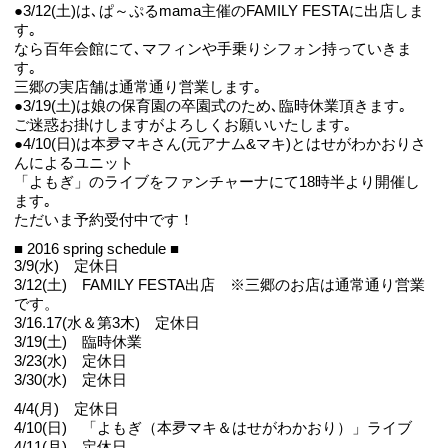
●3/12(土)は､ぱ～ぷるmama主催のFAMILY FESTAに出店しま
す｡
なら百年会館にて､マフィンや手乗りシフォン持っていきま
す｡
三郷の実店舗は通常通り営業します｡
●3/19(土)は娘の保育園の卒園式のため､臨時休業頂きます｡
ご迷惑お掛けしますがよろしくお願いいたします｡
●4/10(日)は本夛マキさん(元アナム&マキ)とはせがわかおりさ
んによるユニット
「よもぎ」のライブをファンチャーナにて18時半より開催し
ます｡
ただいま予約受付中です！
■ 2016 spring schedule ■
3/9(水) 定休日
3/12(土) FAMILY FESTA出店 ※三郷のお店は通常通り営業
です。
3/16.17(水＆第3木) 定休日
3/19(土) 臨時休業
3/23(水) 定休日
3/30(水) 定休日
4/4(月) 定休日
4/10(日) 「よもぎ（本夛マキ＆はせがわかおり）」ライブ
4/11(月) 定休日