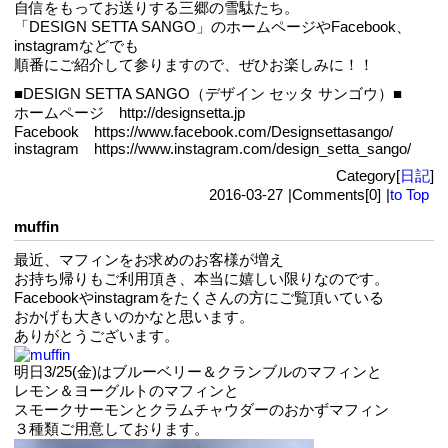
自信をもってお送りする三郷の雪駄たち。
「DESIGN SETTA SANGO」のホームページやFacebook、
instagramなどでも
順番にご紹介して参りますので、ぜひお楽しみに！！
■DESIGN SETTA SANGO（デザイン セッタ サンゴウ）■
ホームページ http://designsetta.jp
Facebook https://www.facebook.com/Designsettasango/
instagram https://www.instagram.com/design_setta_sango/
Category[
日記
]
2016-03-27
|
Comments[0]
|
to Top
muffin
最近、マフィンをお求めのお客様が増え
お持ち帰りもご利用頂き、本当に嬉しい限りなのです。
Facebookやinstagramをたくさんの方にご覧頂いている
おかげも大きいのかなと思います。
ありがとうございます。
明日3/25(金)はブルーベリー＆クランブルのマフィンと
レモン＆ヨーグルトのマフィンと
スモークサーモンとクラムチャウダーのおかずマフィン
３種類ご用意しております。