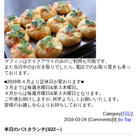
マフィンはテイクアウトのみのご利用も可能です。
また当日中のお引き取りでしたら､電話でのお取り置きも承っ
ております｡
■2016年４月より定休日が変わります■
３月までは毎週水曜日&第３木曜日｡
４月からは毎週月曜日&第３火曜日となります｡
ご不便お掛けしますが､何卒よろしくお願いいたします｡
皆様のお越しを心よりお待ちしております｡
Category[
日記
]
2016-03-24
|
Comments[0]
|
to Top
本日のパスタランチ(3/22～)