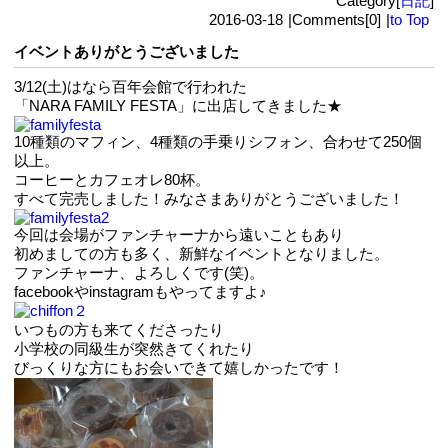
Category[
日記
]
2016-03-18
|
Comments[0]
|
to Top
イベントありがとうございました
3/12(土)はなら百年会館で行われた
「NARA FAMILY FESTA」に出店してきました★
10種類のマフィン、4種類の手乗りシフォン、合わせて250個
以上。
コーヒーとカフェオレ80杯。
すべて完売しました！みなさまありがとうございました！
今回は会場がファンチャーナから遠いこともあり
初めましての方も多く、新鮮なイベントとなりました。
ファンチャーナ、よろしくです(笑)。
facebookやinstagramもやってますよ♪
いつもの方も来てくださったり
小学校の同級生が突然きてくれたり
びっくりな方にもお会いできて嬉しかったです！