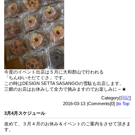
今度のイベント出店は５月に大和郡山で行われる
「ちんゆいそだてぐさ」です。
この時はDESIGN SETTA SASANGOの雪駄も出店します。
三郷のお店はお休みして全力で挑みますのでお楽しみに～★
Category[
日記
]
2016-03-13
|
Comments[0]
|
to Top
3月4月スケジュール
改めて、３月４月のお休み＆イベントのご案内をさせて頂きま
す。