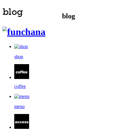
blog
shop
coffee
menu