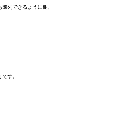
も陳列できるように棚。
うです。
。
。