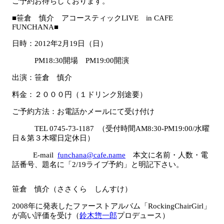
ご予約お待ちしております。
■笹倉 慎介 アコースティックLIVE in CAFE
FUNCHANA■
日時：2012年2月19日（日）
PM18:30開場 PM19:00開演
出演：笹倉 慎介
料金：２０００円（１ドリンク別途要）
ご予約方法：お電話かメールにて受け付け
TEL 0745-73-1187 （受付時間AM8:30-PM19:00/水曜
日＆第３木曜日定休日）
E-mail
funchana@cafe.name
本文に名前・人数・電
話番号、題名に「2/19ライブ予約」と明記下さい。
笹倉 慎介（ささくら しんすけ）
2008年に発表したファーストアルバム「RockingChairGirl」
が高い評価を受け（
鈴木惣一郎
プロデュース）