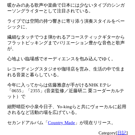
暖かみのある歌声や楽曲で日本には少ないタイプのシンガ
ーソングライターとして注目されている。
ライブでは空間の持つ響きに寄り添う演奏スタイルをベー
シックに、
繊細なタッチでつま弾かれるアコースティックギターから
フラットピッキングまでバリエーション豊かな音色と歌声
が、
心地よい臨場感でオーディエンスを包み込んでゆく。
レコーディングスタジオや珈琲店を営み、生活の中で生ま
れる音楽と暮らしている。
今年に入ってからは佐藤雅彦が手がけるNHK Eテレ
「0655」「2355」(音楽監修／近藤研二 栗コーダーカルテ
ット）で
細野晴臣や小泉今日子、Yo-kingらと共にヴォーカルに起用
されるなど活動の場を広げている。
セカンドアルバム「
Country Made
」が現在リリース。
Category[
日記
]