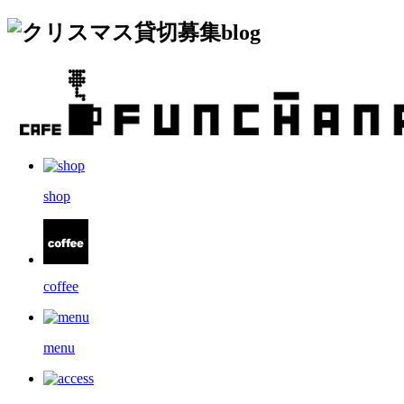
blog
shop
coffee
menu