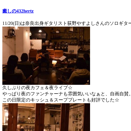
癒しの432hertz
11/20(日)は奈良出身ギタリスト荻野やすよしさんのソロギター
久しぶりの夜カフェ＆夜ライブ☆
やっぱり夜のファンチャーナも雰囲気いいなぁと、自画自賛
この日限定のキッシュ＆スーププレートも好評でした☆