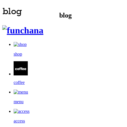
blog
shop
coffee
menu
access