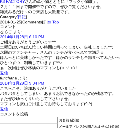
K3 FACTORY
さんの革小物とともに「ブック小物展」。
２月１１日まで開催中ですので、ぜひご覧くださいませ。
雑貨みるだけ～のご来店も大歓迎です。
Category[
日記
]
2014-01-25
|
Comments[2]
|
to Top
コメント
ならこ
より:
2014年1月28日 6:10 PM
ご紹介ありがとうございます^^！
土曜日はいちばん忙しい時間に伺ってしまい、失礼しました^^;
念願のファンチャーナさんのランチが食べられて大満足☆
ほんっとに美味しかったです！ほかのランチも全部食べてみたいっ！
ひとつずつ、制覇していきます^^♪
ぁ！次回はぜひ林檎のマフィンも(＞▽＜)！
返信
funchana
より:
2014年1月29日 9:34 PM
こちらこそ、追加ありがとうございました！
バタバタとしてしまい、あまりお話できなかったのが残念です。
またぜひゆっくりいらして下さいませ。
マフィンも沢山ご用意してお待ちしております(^-^)
返信
コメントを投稿
お名前 (必須)
メールアドレス(公開されません) (必須)