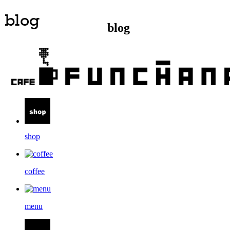
blog
shop
coffee
menu