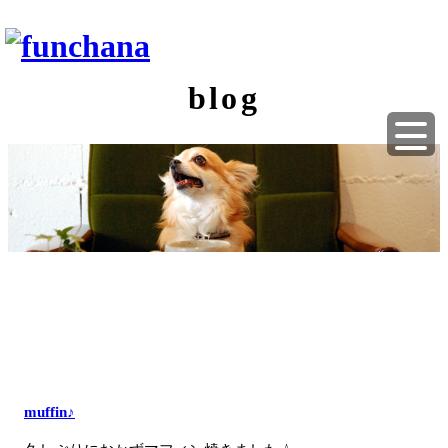
blog
muffin♪