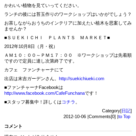
かわいい植物を見ていってください。
ランチの後には苔玉作りのワークショップはいかがでしょう？
お茶しながらおうちのインテリアに加えたい植木を思案してみ
ませんか？
■ＳＵＥＫＩＣＨＩ ＰＬＡＮＴＳ ＭＡＲＫＥＴ■
2012年10月8日（月・祝）
ＡＭ１０：００～ＰＭ１７：００ ※ワークショップは先着順
ですので定員に達し次第終了です。
カフェ ファンチャーナにて
出店は末吉ガーデンさん。
http://suekichiueki.com
■ファンチャーナFacebookは
http://www.facebook.com/CafeFunchana
です！
■スタッフ募集中！詳しくは
コチラ
。
Category[
日記
]
2012-10-06
|
Comments[0]
|
to Top
コメント