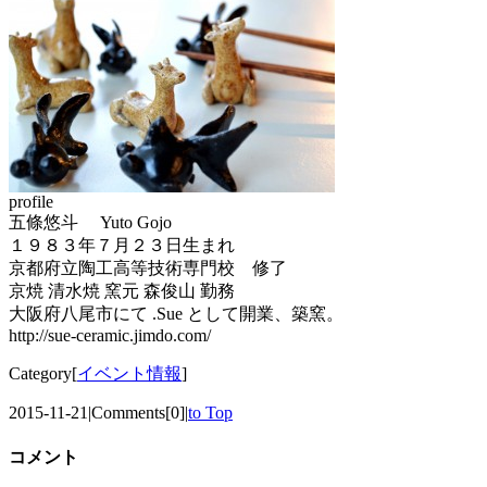
profile
五條悠斗 Yuto Gojo
１９８３年７月２３日生まれ
京都府立陶工高等技術専門校 修了
京焼 清水焼 窯元 森俊山 勤務
大阪府八尾市にて .Sue として開業、築窯。
http://sue-ceramic.jimdo.com/
Category[
イベント情報
]
2015-11-21
|
Comments[0]
|
to Top
コメント