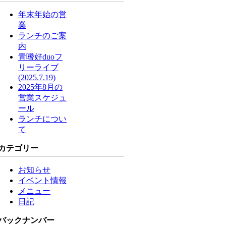
年末年始の営
業
ランチのご案
内
青嗜好duoフ
リーライブ
(2025.7.19)
2025年8月の
営業スケジュ
ール
ランチについ
て
カテゴリー
お知らせ
イベント情報
メニュー
日記
バックナンバー