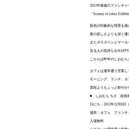
2012年最後のファンチ
「Scenery of colors Exhi
藍色の印象的な情景を描
夜の寂しさよりも深く優
またガラスペンとマーカ
見る人の気持ちをHAPP
こちらは昨年のしおむら
カフェは通常通り営業し
モーニング、ランチ、カ
普段よりちょっと鮮やか
■ しおむら ちさ 絵画展 Scener
日にち：2012年12月6日
場所：カフェ ファンチ
入場無料