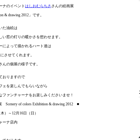
ャーナのイベント
はしおむらちさ
さんの絵画展
bition & drawing 2012」です。
いた油絵は
しい窓の灯りの暖かさを想わせます。
ーによって描かれるハート達は
Yにさせてくれます。
さんの個展の様子です。
ておりますので
フェを楽しんでもらいながら
なファンチャーナをお楽しみくださいませ！
y of colors Exhibition & drawing 2012 ■
（木）～12月16日（日）
ャーナ店内