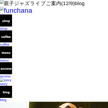
blog
shop
coffee
menu
access
story
blog