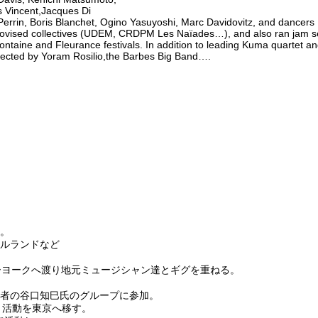
 Vincent,Jacques Di
errin, Boris Blanchet, Ogino Yasuyoshi, Marc Davidovitz, and dancers 
vised collectives (UDEM, CRDPM Les Naïades…), and also ran jam sessi
ntaine and Fleurance festivals. In addition to leading Kuma quartet an
rected by Yoram Rosilio,the Barbes Big Band….
。
ルランドなど
ーヨークへ渡り地元ミュージシャン達とギグを重ねる。
者の谷口知巳氏のグループに参加。
11年、活動を東京へ移す。