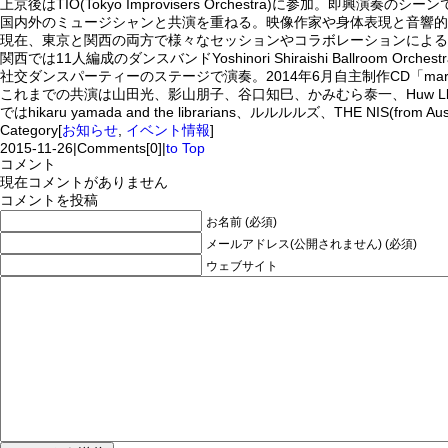
上京後はTIO(Tokyo Improvisers Orchestra)に参加。即興演奏のシ
国内外のミュージシャンと共演を重ねる。映像作家や身体表現と音響的
現在、東京と関西の両方で様々なセッションやコラボレーションによる
関西では11人編成のダンスバンドYoshinori Shiraishi Ballroom Orche
社交ダンスパーティーのステージで演奏。2014年6月自主制作CD「marcif
これまでの共演は山田光、影山朋子、谷口知巳、かみむら泰一、Huw Lloyd、荻野や
ではhikaru yamada and the librarians、ルルルルズ、THE NIS(from A
Category[
お知らせ
,
イベント情報
]
2015-11-26
|
Comments[0]
|
to Top
コメント
現在コメントがありません
コメントを投稿
お名前 (必須)
メールアドレス(公開されません) (必須)
ウェブサイト