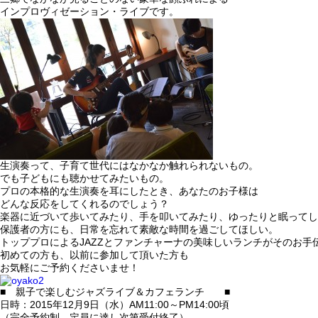
インプロヴィゼーション・ライブです。
生演奏って、子育て世代にはなかなか触れられないもの。
でも子どもにも聴かせてみたいもの。
プロの本格的な生演奏を耳にしたとき、あなたのお子様は
どんな反応をしてくれるのでしょう？
楽器に近づいて歩いてみたり、手を叩いてみたり、ゆったりと眠ってし
保護者の方にも、日常を忘れて素敵な時間を過ごしてほしい。
トッププロによるJAZZとファンチャーナの美味しいランチがそのお手
初めての方も、以前に参加して頂いた方も
お気軽にご予約くださいませ！
■ 親子で楽しむジャズライブ＆カフェランチ ■
日時：2015年12月9日（水）AM11:00～PM14:00頃
（完全予約制、定員に達し次第受付終了）