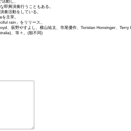
ーンで活動し、
な即興演奏行うこともある。
演奏活動をしている。
straを主宰。
ul rain」をリリース。
すよし、横山祐太、市尾優作、Toristan Honsinger、Terry Day
ustralia)、等々。(順不同)