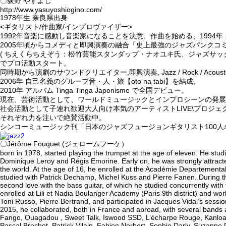
〇荻野 やすよし
http://www.yasuyoshiogino.com/
1978年生 奈良県出身
<ギタリスト/作曲家/インプロヴァイザー>
1992年音楽に感動し音楽家になることを決意、作曲を始める、1994年
2005年頃からコメディと即興演奏の融合「史上最強のジャズパンクコ
( ちえくらちえぞう：松竹芸能スタンダップ・ナオユキ氏、ジャズサッ
でプロ活動スタート。
同時期から演劇のサウンドクリエイター,即興演奏, Jazz / Rock / Aco
2006年 自己名義のグループ音・人・旅【oto na tabi】を結成,
2010年 アルバム Tinga Tinga Japonisme で全国デビュー。
現在、芸術活動として、ワールドミュージックとインプロシーンの発展
社会活動として子連れ歓迎大人向け本気のアーティストLIVE\プロジェ
それぞれ力を注いで絶賛活動中。
シンコーミュージック刊「日本のジャズフュージョンギタリスト100人
〇Jérôme Fouquet (ジェロームフーケ）
born in 1978, started playing the trumpet at the age of eleven. He stud
Dominique Leroy and Régis Emorine. Early on, he was strongly attract
the world. At the age of 16, he enrolled at the Académie Departemental
studied with Patrick Dechamp, Michel Kuss and Pierre Fanen. During th
second love with the bass guitar, of which he studied concurrently with
enrolled at Lili et Nadia Boulanger Academy (Paris 9th district) and wo
Toni Russo, Pierre Bertrand, and participated in Jacques Vidal’s sessio
2015, he collaborated, both in France and abroad, with several bands a
Fango, Ouagadou , Sweet Talk, Iswood SSD, L’écharpe Rouge, Kanloar,
Pascal Brechet, Patrick Vilain, Fabien Norbert, Sophie Darly, Suzanne