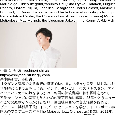
Mori Shige, Hideo Ikegami,Yasuhiro Usui,Ono Ryoko, Hataken, Hugues
Donato, Florent Pujuila, Federico Casagrande, Boris Pelosof, Maxime P
Dumond, … During the same period he led several workshops for impro
Rehabilitation Center, the Conservatory of Tremblay en France) Mortefo
Motionless, Mac Mulinsh, the bluesman Jake Jimmy Kenny, A.R.B.F di
〇白 石 美 徳 -yoshinori shiraishi-
http://yoshiyoshi.strikingly.com/
兵庫県加古川市出身。
社交ダンス講師である両親の影響で幼い頃より様々な音楽に馴れ親しむ
学生時代にドラムをはじめ、インド、モンゴル、ウズベキスタン、アイ
バックパッカーの旅をきっかけに各国の伝統音楽に触れ興味をもつ。
卒業後、ジャズの基礎を学ぶため佐藤英宜氏に師事。23歳のときニュ
そこでの経験がきっかけとなり、帰国後関西での音楽活動を始める。
ピアニスト浜村昌子氏にインプロビゼイションを学び、トロンボーン奏
同氏のプロデュースするThe Majestic Jazz Orchestraに参加。20