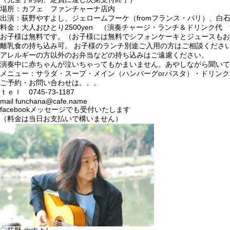
場所：カフェ ファンチャーナ店内
出演：荻野やすよし、ジェロームフーケ（fromフランス・パリ）、白
料金：大人おひとり2500yen （演奏チャージ・ランチ＆ドリンク代
お子様は無料です。（お子様には無料でシフォンケーキとジュースもお
離乳食の持ち込み可。 お子様のランチ別途ご入用の方はご相談くださ
アレルギーの方以外のお弁当などの持ち込みはご遠慮ください。
演奏中に赤ちゃんが泣いちゃってもかまいません。あやしながら聞いて
メニュー：サラダ・スープ・メイン（ハンバーグorパスタ）・ドリン
ご予約・お問い合わせは。。。
ｔｅｌ 0745-73-1187
mail funchana@cafe.name
facebookメッセージでも受付いたします
（料金は当日お支払いで構いません）