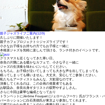
親子ジャズライブご案内(12/9)
久しぶりに開催いたします！
親子カフェプロジェクト☆ジャズライブです！
小さなお子様をお持ちの方でもお子様と一緒に
本格派ジャズを気軽に楽しんで頂ける、ランチ付きのイベントです。
クリスマスも近くなってきた寒い日。
奈良の片隅にある暖かなカフェで、小さな子と一緒に
ジャズの生演奏を味わいにいらしてください。
もちろん、お子様が泣いてしまっても大きな声を出してしまっても
眠ってしまっても構いません。大丈夫、安心してご参加ください。
私たちもアーティストもみんな、大歓迎なのです。
演奏してくれるのは、この企画の発案者でもある
お馴染み、奈良出身ギタリストの荻野やすよしさん。
さらに今回は豪華な編成となっており
トランペットにJérôme Fouquet (ジェロームフーケ）氏がフランス・
パーカッションに白石美徳氏が東京より参加してくれます。
三郷でなかなか見ることのない豪華な顔ぶれによる