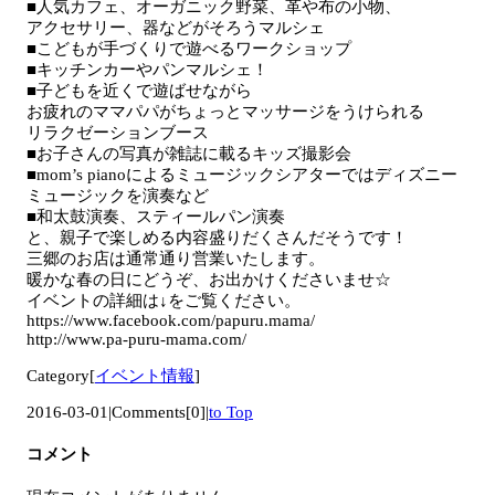
■人気カフェ、オーガニック野菜、革や布の小物、
アクセサリー、器などがそろうマルシェ
■こどもが手づくりで遊べるワークショップ
■キッチンカーやパンマルシェ！
■子どもを近くで遊ばせながら
お疲れのママパパがちょっとマッサージをうけられる
リラクゼーションブース
■お子さんの写真が雑誌に載るキッズ撮影会
■mom’s pianoによるミュージックシアターではディズニー
ミュージックを演奏など
■和太鼓演奏、スティールパン演奏
と、親子で楽しめる内容盛りだくさんだそうです！
三郷のお店は通常通り営業いたします。
暖かな春の日にどうぞ、お出かけくださいませ☆
イベントの詳細は↓をご覧ください。
https://www.facebook.com/papuru.mama/
http://www.pa-puru-mama.com/
Category[
イベント情報
]
2016-03-01
|
Comments[0]
|
to Top
コメント