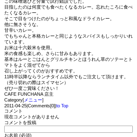
この味噌選びと分量で試行錯誤でした。
目指したのは何度でも食べたくなるカレー。忘れたころに食べ
たくなるカレー。
そこで目をつけたのがちょっと和風なドライカレー。
他に無さそうな。
甘辛いカレー。
でもちゃんと本格カレーと同じようなスパイスもしっかりいれ
ています。
お米は十六穀米を使用。
米の食感も楽しめ、さらに甘みもあります。
基本はルーとごはんとグリルチキンとほうれん草のソテーとト
マトをよく混ぜてから
召し上がってくのがおすすめです。
11時半以降ならランチタイム以外でもご注文して頂けます。
（売り切れの際はスイマセン）
ぜひ一度ご賞味ください！
CAFE FUNCHANA 店主
Category[
メニュー
]
2011-04-25
|
Comments[0]
|
to Top
コメント
現在コメントがありません
コメントを投稿
お名前 (必須)