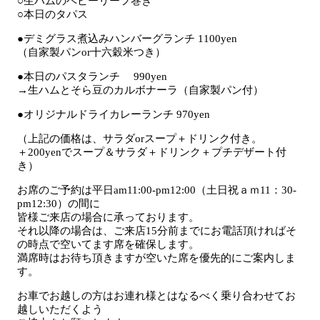
○生ハムのベビーリーフ巻き
○本日のタパス
●デミグラス煮込みハンバーグランチ 1100yen
（自家製パンor十六穀米つき）
●本日のパスタランチ 990yen
→生ハムとそら豆のカルボナーラ（自家製パン付）
●オリジナルドライカレーランチ 970yen
（上記の価格は、サラダorスープ＋ドリンク付き。
＋200yenでスープ＆サラダ＋ドリンク＋プチデザート付
き）
お席のご予約は平日am11:00-pm12:00（土日祝ａｍ11：30‐
pm12:30）の間に
皆様ご来店の場合に承っております。
それ以降の場合は、ご来店15分前までにお電話頂ければそ
の時点で空いてます席を確保します。
満席時はお待ち頂きますが空いた席を優先的にご案内しま
す。
お車でお越しの方はお連れ様とはなるべく乗り合わせてお
越しいただくよう