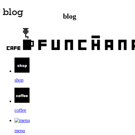
blog
shop
coffee
menu