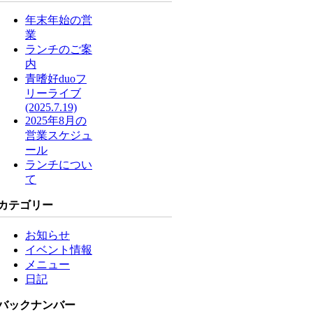
年末年始の営
業
ランチのご案
内
青嗜好duoフ
リーライブ
(2025.7.19)
2025年8月の
営業スケジュ
ール
ランチについ
て
カテゴリー
お知らせ
イベント情報
メニュー
日記
バックナンバー