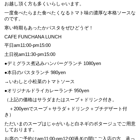
お越し頂く方も多くいらしゃいます。
一度食べたらまた食べたくなるトマト味の濃厚な本格ソースな
のです。
寒い時期もあったかパスタをぜひどうぞ！
CAFE FUNCHANA LUNCH
平日am11:00-pm15:00
土日祝am11:30-pm15:00
●デミグラス煮込みハンバーグランチ 1080yen
●本日のパスタランチ 980yen
→いわしと小松菜のトマトソース
●オリジナルドライカレーランチ 950yen
（上記の価格はサラダまたはスープ＋ドリンク付き。
＋200yenでスープ＋サラダ＋ドリンク＋プチデザート付
き）
ただいまのスープはじゃがいもと白ネギのポタージュでご用意
しております。
お席のご予約はam11:00-pm12:00過ぎの間にご入店の方、承っ