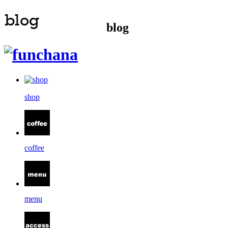
blog
shop
coffee
menu