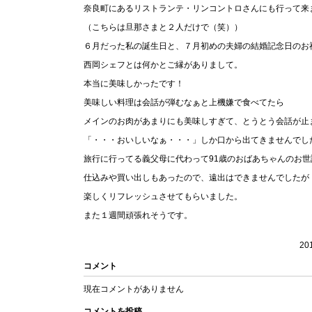
奈良町にあるリストランテ・リンコントロさんにも行って来
（こちらは旦那さまと２人だけで（笑））
６月だった私の誕生日と、７月初めの夫婦の結婚記念日のお
西岡シェフとは何かとご縁がありまして。
本当に美味しかったです！
美味しい料理は会話が弾むなぁと上機嫌で食べてたら
メインのお肉があまりにも美味しすぎて、とうとう会話が止
「・・・おいしいなぁ・・・」しか口から出てきませんでし
旅行に行ってる義父母に代わって91歳のおばあちゃんのお世
仕込みや買い出しもあったので、遠出はできませんでしたが
楽しくリフレッシュさせてもらいました。
また１週間頑張れそうです。
20
コメント
現在コメントがありません
コメントを投稿