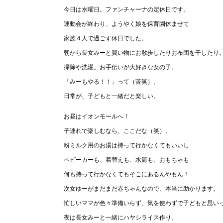
今日は水曜日。ファンチャーナの定休日です。
運動会が終わり、ようやく娘を保育園休ませて
家族４人で過ごす休日でした。
朝から長女みーと買い物にお散歩したりお布団を干したり
掃除や洗濯。お手伝いが大好きな女の子。
「みーもやる！！」って（苦笑）。
日常が、子どもと一緒だと楽しい。
お昼はイオンモールへ！
子連れで楽しむなら、ここだな（笑）。
粉ミルク用のお湯は持って行かなくてもいいし
ベビーカーも、着替えも、水筒も、おもちゃも
何も持って行かなくてもそこにあるんやもん！
次女ゆーがまだまだ赤ちゃんなので、本当に助かります。
忙しいママが色々準備いらず、気を使わずで子どもと思い
夜は長女みーと一緒にハヤシライス作り。