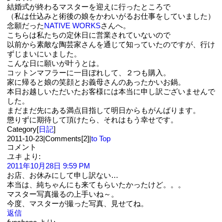
結婚式が終わるマスターを迎えに行ったところで
（私は仕込みと術後の娘をかわいがるお仕事をしていました）
念願だった
NATIVE WORKS
さんへ。
こちらは私たちの定休日に営業されていないので
以前から素敵な陶芸家さんを通じて知っていたのですが、行け
ずじまいにいました。
こんな日に願いが叶うとは。
コットンマフラーに一目ぼれして、２つも購入。
家に帰ると娘の笑顔とお義母さんのあったかいお鍋。
本日お越しいただいたお客様には本当に申し訳ございませんで
した。
まだまだ先にある満点目指して明日からもがんばります。
懲りずに期待して頂けたら、それはもう幸せです。
Category[
日記
]
2011-10-23
|
Comments[2]
|
to Top
コメント
ユキ
より:
2011年10月28日 9:59 PM
お店、お休みにして申し訳ない…
本当は、純ちゃんにも来てもらいたかったけど。。。
マスター写真撮るの上手いね～。
今度、マスターが撮った写真、見せてね。
返信