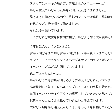
スタッフはケーキの焼き方、常連さんのメニュー―など
私しか覚えていなかった事を沢山、たたきこまれました。
思うように働けない私の分、旦那のマスターは連日、早朝か
仕込みなど、身を削って働きました。
それは今も続いています。
５月になれば次女を保育園に預け、私はようやく完全復帰と
５年目に入り、５月になれば。
営業時間は今まで通り営業時間は朝８時半～夜７時までとな
ランチメニューもキッシュ＆ベーグルサンドのランチがパワ
イベントもどんどん計画しております！
夜カフェもしたいなぁ。
私がいなくてもお店が回せるように鍛え上げられたファンチ
私が復活して益々、レベルアップして、よりお客様に愛され
出張イベントやテイクアウトの充実もしていきたいと思って
雑貨ももっとたくさん扱っていきたいと考えています。
大変な時期を乗り越えたからこそ、もっと上を目指していけ