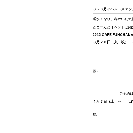
３～６月イベントスケジ
暖かくなり、春めいた気
どどーんとイベントご紹
2012 CAFE FUNCHANA
３月２０日（火・祝） J
名曲のジャズアレ
春の気持ちの良
出演
織）
OPEN18:30 STAR
ご予約は0745-7
４月７日（土）～ 山
奈良県出身で
展。
思わず近づいて
絵画展の枠を超