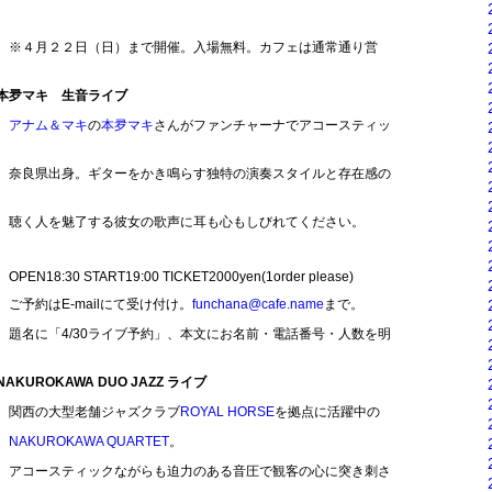
日）まで開催。入場無料。カフェは通常通り営
本夛マキ 生音ライブ
アナム＆マキ
の
本夛マキ
さんがファンチャーナでアコースティッ
。
ーをかき鳴らす独特の演奏スタイルと存在感の
る彼女の歌声に耳も心もしびれてください。
T19:00 TICKET2000yen(1order please)
ailにて受け付け。
funchana@cafe.name
まで。
ライブ予約」、本文にお名前・電話番号・人数を明
ROKAWA DUO JAZZ ライブ
老舗ジャズクラブ
ROYAL HORSE
を拠点に活躍中の
NAKUROKAWA QUARTET
。
ながらも迫力のある音圧で観客の心に突き刺さ