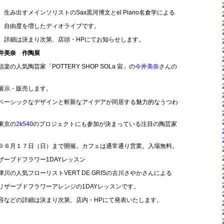
ストのSax黒河博文とel Piano名倉学による
たディオライブです。
第、店頭・HPにてお知らせします。
井美奈 作陶展
OTTERY SHOP SOLa 宙」の
今井美奈
さんの
します。
インと斬新なアイデアが同居する魅力的なうつわ
の
2k540
のプロジェクトにも参加が決まっている注目の陶芸家
）まで開催。カフェは通常通り営業。入場無料。
ドフラワー1DAYレッスン
リストVERT DE GRISの古川さやかさんによる
ワーアレンジの1DAYレッスンです。
決まり次第、店内・HPにて発表いたします。