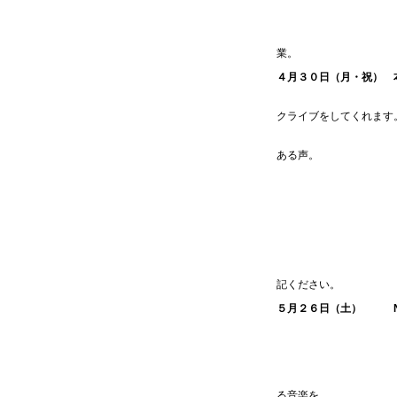
※４月２２日（
業。
４月３０日（月・祝） 
クライブをしてくれます
奈良県出身。ギタ
ある声。
聴く人を魅了す
OPEN18:30 STAR
ご予約はE-m
題名に「4/30
記ください。
５月２６日（土） NAKU
関西の大型
アコースティック
る音楽を