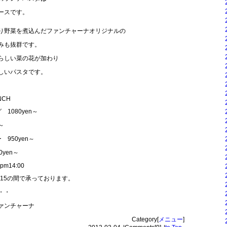
ースです。
り野菜を煮込んだファンチャーナオリジナルの
みも抜群です。
らしい菜の花が加わり
しいパスタです。
NCH
1080yen～
～
950yen～
0yen～
pm14:00
12:15の間で承っております。
・・
 ファンチャーナ
Category[
メニュー
]