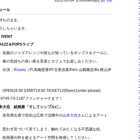
2012-03-04
|
Comments[0]
|
to Top
ュール
持ちのまま。
介しちゃいます。
 IVENT
AZZ＆POPSライブ
ンジや誰もが知っているポップスをクールに。
い夜を音楽とカフェでお楽しみください。
：
Rosary
（Fl.高橋悠香/Pf.古里佳菜/Perc.山縣雅志/Bs.梶山伊
T19:00 TICKET1200yen(1order please)
3-1187ファンチャーナまで！
本大也 絵画展「そしてシンプルに」
現在は広島で活躍中の
山本大也
さんによるアート
見てしまう、触れてみたくなる不思議な絵。
えるアート空間を体感してください。