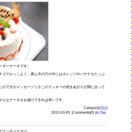
ーダーケーキです。
チゴでかっこよく。真ん中の穴の中にはオレンジやバナナもたっぷ
たのですがメッセージうさこのクッキーの焼きあがりが間に合って
そんなケーキをお届けできれば幸いです。
Category[
日記
]
2012-03-05
|
Comments[0]
|
to Top
のランチパスタは