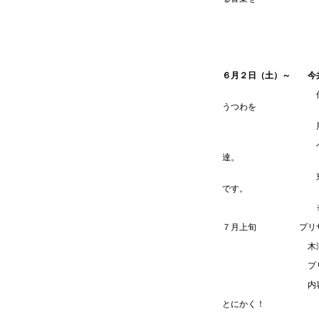
生み出すメインソリ
自由度を増し
詳細は決まり次
６月２日（土）～ 今
信楽の人気陶芸家「P
うつわを
展示・販売
ベーシックなデザ
達。
東京
です。
※６月１７日（日
７月上旬 プリザーブ
木津川の人気フロー
プリザーブドフラ
内容などの詳細は
とにかく！