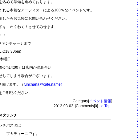
を込めて準備を進めております。
くれる本気なアーティストによる100％なイベントです。
ましたらお気軽にお問い合わせください。
ドキ！わくわく！させてみせます。
・・
フェ ファンチャーナまで
L.O18:30pm)
3木曜日
0-pm14:00）は店内が混み合い
せしてしまう場合がございます。
わせ頂けます。（
funchana@cafe.name）
をご明記ください。
Category[
イベント情報
]
2012-03-02
|
Comments[0]
|
to Top
スタランチ
ンチパスタは
― ブカティーニです。