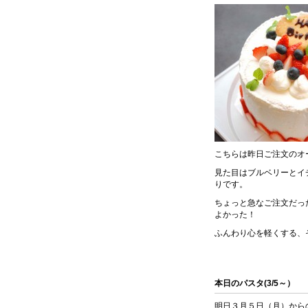
こちらは昨日ご注文のオ
見た目はブルベリーとイ
りです。
ちょっと急なご注文だっ
よかった！
ふんわり心を軽くする、
本日のパスタ(3/5～）
明日３月５日（月）から