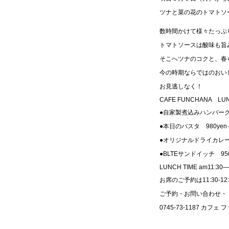
ツナと菜の花のトマトソ
数時間かけて様々たっぷ
トマトソースは酸味も旨
そこへツナのコクと、春
今の時期ならではのおい
お見逃しなく！
CAFE FUNCHANA LU
●自家製煮込みハンバーグ 
●本日のパスタ 980yen
●オリジナルドライカレー 
●BLTEサンドイッチ 95
LUNCH TIME am11:30―
お席のご予約は11:30-
ご予約・お問い合わせ・
0745-73-1187 カフェ